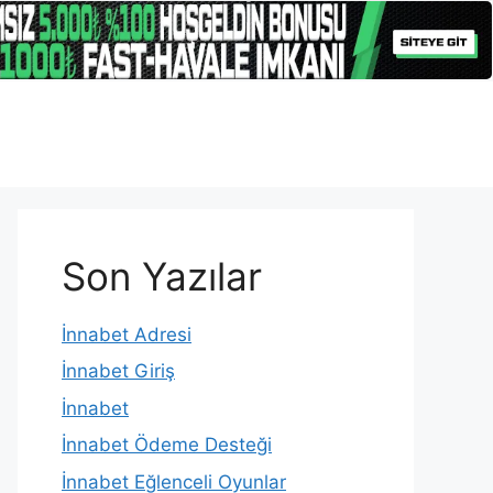
Son Yazılar
İnnabet Adresi
İnnabet Giriş
İnnabet
İnnabet Ödeme Desteği
İnnabet Eğlenceli Oyunlar