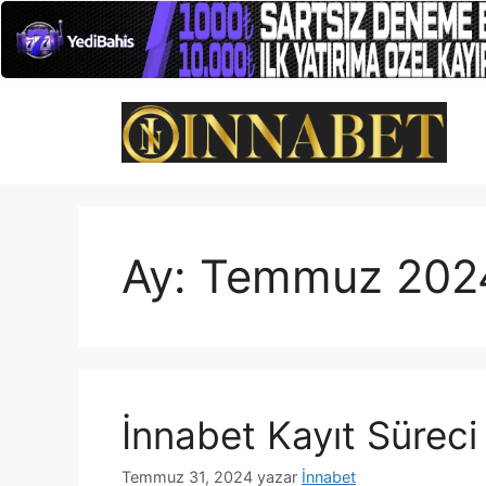
İçeriğe
atla
Ay:
Temmuz 202
İnnabet Kayıt Süreci
Temmuz 31, 2024
yazar
İnnabet