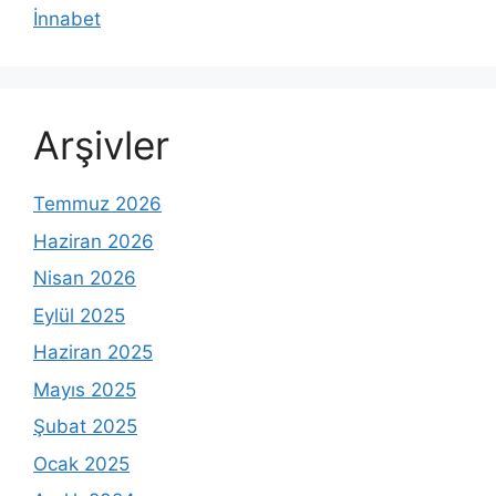
İnnabet
Arşivler
Temmuz 2026
Haziran 2026
Nisan 2026
Eylül 2025
Haziran 2025
Mayıs 2025
Şubat 2025
Ocak 2025