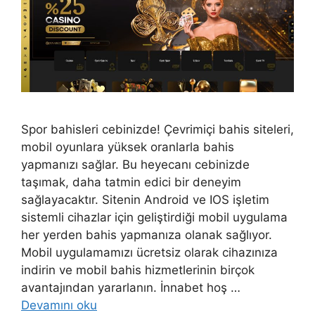
Spor bahisleri cebinizde! Çevrimiçi bahis siteleri,
mobil oyunlara yüksek oranlarla bahis
yapmanızı sağlar. Bu heyecanı cebinizde
taşımak, daha tatmin edici bir deneyim
sağlayacaktır. Sitenin Android ve IOS işletim
sistemli cihazlar için geliştirdiği mobil uygulama
her yerden bahis yapmanıza olanak sağlıyor.
Mobil uygulamamızı ücretsiz olarak cihazınıza
indirin ve mobil bahis hizmetlerinin birçok
avantajından yararlanın. İnnabet hoş …
Devamını oku