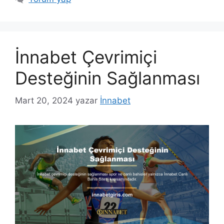
İnnabet Çevrimiçi
Desteğinin Sağlanması
Mart 20, 2024
yazar
İnnabet