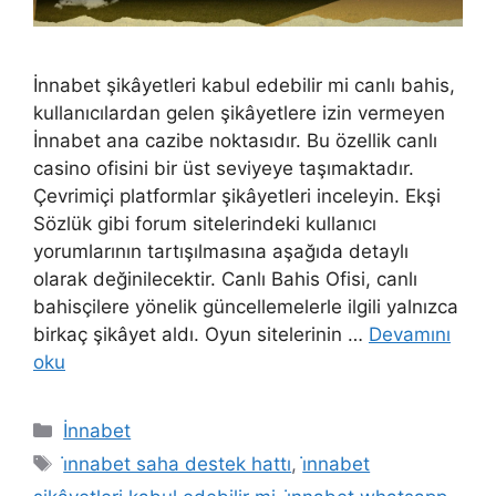
İnnabet şikâyetleri kabul edebilir mi canlı bahis,
kullanıcılardan gelen şikâyetlere izin vermeyen
İnnabet ana cazibe noktasıdır. Bu özellik canlı
casino ofisini bir üst seviyeye taşımaktadır.
Çevrimiçi platformlar şikâyetleri inceleyin. Ekşi
Sözlük gibi forum sitelerindeki kullanıcı
yorumlarının tartışılmasına aşağıda detaylı
olarak değinilecektir. Canlı Bahis Ofisi, canlı
bahisçilere yönelik güncellemelerle ilgili yalnızca
birkaç şikâyet aldı. Oyun sitelerinin …
Devamını
oku
Kategoriler
İnnabet
Etiketler
i̇nnabet saha destek hattı
,
i̇nnabet