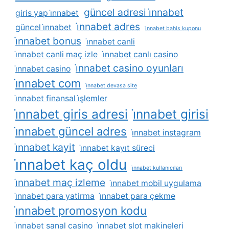
güncel adresi i̇nnabet
giris yap i̇nnabet
i̇nnabet adres
güncel i̇nnabet
i̇nnabet bahis kuponu
i̇nnabet bonus
i̇nnabet canli
i̇nnabet canli maç izle
i̇nnabet canlı casino
i̇nnabet casino oyunları
i̇nnabet casino
i̇nnabet com
i̇nnabet devasa site
i̇nnabet finansal i̇şlemler
i̇nnabet giris adresi
i̇nnabet girisi
i̇nnabet güncel adres
i̇nnabet instagram
i̇nnabet kayit
i̇nnabet kayıt süreci
i̇nnabet kaç oldu
i̇nnabet kullanıcıları
i̇nnabet maç izleme
i̇nnabet mobil uygulama
i̇nnabet para yatirma
i̇nnabet para çekme
i̇nnabet promosyon kodu
i̇nnabet sanal casino
i̇nnabet slot makineleri