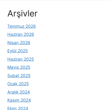
Arşivler
Temmuz 2026
Haziran 2026
Nisan 2026
Eylül 2025
Haziran 2025
Mayıs 2025
Şubat 2025
Ocak 2025
Aralık 2024
Kasım 2024
Ekim 2024