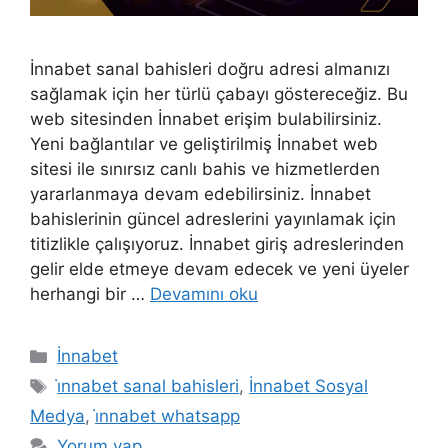
İnnabet sanal bahisleri doğru adresi almanızı
sağlamak için her türlü çabayı göstereceğiz. Bu
web sitesinden İnnabet erişim bulabilirsiniz.
Yeni bağlantılar ve geliştirilmiş İnnabet web
sitesi ile sınırsız canlı bahis ve hizmetlerden
yararlanmaya devam edebilirsiniz. İnnabet
bahislerinin güncel adreslerini yayınlamak için
titizlikle çalışıyoruz. İnnabet giriş adreslerinden
gelir elde etmeye devam edecek ve yeni üyeler
herhangi bir …
Devamını oku
Kategoriler
İnnabet
Etiketler
i̇nnabet sanal bahisleri
,
İnnabet Sosyal
Medya
,
i̇nnabet whatsapp
Yorum yap