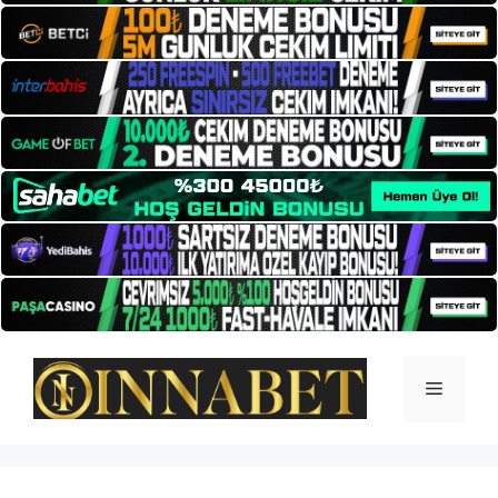
İçeriğe
atla
Menü