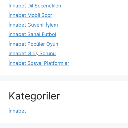
İnnabet Dil Seçenekleri
İnnabet Mobil Spor
İnnabet Güvenli İşlem
İnnabet Sanal Futbol
İnnabet Popüler Oyun
İnnabet Giriş Sorunu
İnnabet Sosyal Platformlar
Kategoriler
İnnabet