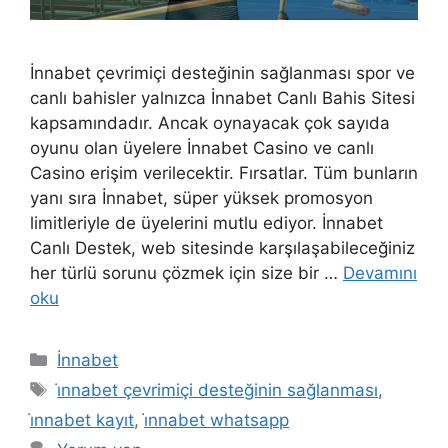
İnnabet çevrimiçi desteğinin sağlanması spor ve
canlı bahisler yalnızca İnnabet Canlı Bahis Sitesi
kapsamındadır. Ancak oynayacak çok sayıda
oyunu olan üyelere İnnabet Casino ve canlı
Casino erişim verilecektir. Fırsatlar. Tüm bunların
yanı sıra İnnabet, süper yüksek promosyon
limitleriyle de üyelerini mutlu ediyor. İnnabet
Canlı Destek, web sitesinde karşılaşabileceğiniz
her türlü sorunu çözmek için size bir …
Devamını
oku
Kategoriler
İnnabet
Etiketler
i̇nnabet çevrimiçi desteğinin sağlanması
,
i̇nnabet kayıt
,
i̇nnabet whatsapp