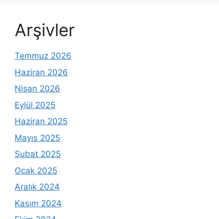
Arşivler
Temmuz 2026
Haziran 2026
Nisan 2026
Eylül 2025
Haziran 2025
Mayıs 2025
Şubat 2025
Ocak 2025
Aralık 2024
Kasım 2024