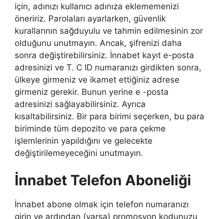
için, adınızı kullanıcı adınıza eklememenizi
öneririz. Parolaları ayarlarken, güvenlik
kurallarının sağduyulu ve tahmin edilmesinin zor
olduğunu unutmayın. Ancak, şifrenizi daha
sonra değiştirebilirsiniz. İnnabet kayıt e-posta
adresinizi ve T. C ID numaranızı girdikten sonra,
ülkeye girmeniz ve ikamet ettiğiniz adrese
girmeniz gerekir. Bunun yerine e -posta
adresinizi sağlayabilirsiniz. Ayrıca
kısaltabilirsiniz. Bir para birimi seçerken, bu para
biriminde tüm depozito ve para çekme
işlemlerinin yapıldığını ve gelecekte
değiştirilemeyeceğini unutmayın.
İnnabet Telefon Aboneliği
İnnabet abone olmak için telefon numaranızı
girin ve ardından (varsa) promosyon kodunuzu