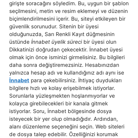
girişte soracağını söyledim. Bu, uygun bir şablon
seçilmesini, metin ve resim eklemeyi ve düzenin
biçimlendirilmesini içerir. Bu, siteyi etkileyen bir
güvenlik sorunudur. Sitenin bir üyesi
olduğunuzda, Sarı Renkli Kayıt düğmesinin
üstünde
İnnabet üyelik süreci
bir üyesi olun
Dikkatinizi doğrudan çekecektir. İnnabet üyesi
olmak için önce isminizi girmelisiniz. Bu bilgileri
daha sonra değiştiremezsiniz. Hesabınızdan
yalnızca hesap adı ve kullandığınız adı aynı ise
İnnabet
para çekebilirsiniz. İhtiyaç duydukları
bilgilere hızlı ve kolay erişebilmek istiyorlar.
Sorunlarla yüzleşmekten hoşlanmıyorlar ve
kolayca girebilecekleri bir kanala gitmek
istiyorlar. Soru, İnnabet bölgesinde dosya
isteyecek bir yer olup olmadığıdır. Ardından,
alanı düzenleme seçeneğini seçin. Web siteleri
de dosya talep edebilir. Özelliğinizi korumak