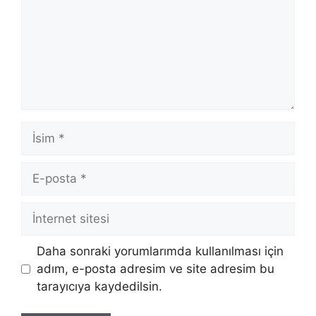
İsim
E-
posta
İnternet
sitesi
Daha sonraki yorumlarımda kullanılması için
adım, e-posta adresim ve site adresim bu
tarayıcıya kaydedilsin.