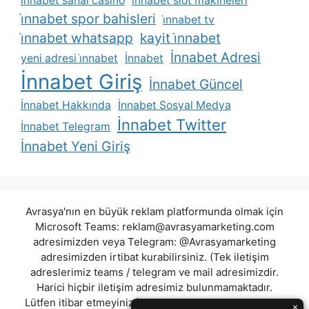
i̇nnabet sanal casino
i̇nnabet slot makineleri
i̇nnabet spor bahisleri
i̇nnabet tv
i̇nnabet whatsapp
kayit i̇nnabet
İnnabet Adresi
yeni adresi i̇nnabet
İnnabet
İnnabet Giriş
İnnabet Güncel
İnnabet Hakkında
İnnabet Sosyal Medya
İnnabet Twitter
İnnabet Telegram
İnnabet Yeni Giriş
Avrasya'nın en büyük reklam platformunda olmak için
Microsoft Teams:
reklam@avrasyamarketing.com
adresimizden veya Telegram: @Avrasyamarketing
adresimizden irtibat kurabilirsiniz. (Tek iletişim
adreslerimiz teams / telegram ve mail adresimizdir.
Harici hiçbir iletişim adresimiz bulunmamaktadır.
Lütfen itibar etmeyiniz.) Türkiye yasalarına göre 7258