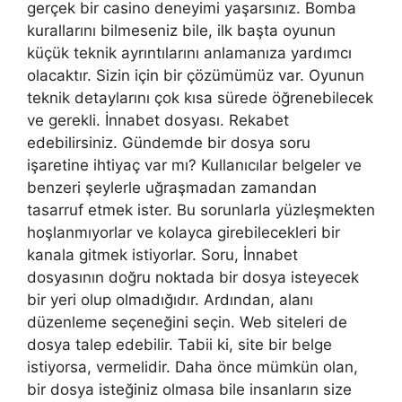
gerçek bir casino deneyimi yaşarsınız. Bomba
kurallarını bilmeseniz bile, ilk başta oyunun
küçük teknik ayrıntılarını anlamanıza yardımcı
olacaktır. Sizin için bir çözümümüz var. Oyunun
teknik detaylarını çok kısa sürede öğrenebilecek
ve gerekli. İnnabet dosyası. Rekabet
edebilirsiniz. Gündemde bir dosya soru
işaretine ihtiyaç var mı? Kullanıcılar belgeler ve
benzeri şeylerle uğraşmadan zamandan
tasarruf etmek ister. Bu sorunlarla yüzleşmekten
hoşlanmıyorlar ve kolayca girebilecekleri bir
kanala gitmek istiyorlar. Soru, İnnabet
dosyasının doğru noktada bir dosya isteyecek
bir yeri olup olmadığıdır. Ardından, alanı
düzenleme seçeneğini seçin. Web siteleri de
dosya talep edebilir. Tabii ki, site bir belge
istiyorsa, vermelidir. Daha önce mümkün olan,
bir dosya isteğiniz olmasa bile insanların size