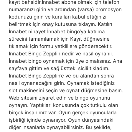
kayıt bahsidir.İnnabet abone olmak için telefon
numaranızı girin ve ardından (varsa) promosyon
kodunuzu girin ve kuralları kabul ettiğinizi
belirtmek için onay kutusuna tıklayın. Katılın
İnnabet nihayet İnnabet bingo’ya katılma
sürecini tamamlamak için Kayıt düğmesine
tıklamak için formu yetkililere gönderecektir.
İnnabet Bingo Zepplin nedir ve nasıl oynanır.
İnnabet bingo oynamak için üye olmalısınız. Ana
sayfaya gittim ve sağ üstteki sicili tıkladım.
İnnabet Bingo Zepplin’e ve bu alandan sonra
nasıl oynanacağını girin. Oynamak istediğiniz
slot makinesini seçin ve oynat düğmesine basın.
Web sitesini ziyaret edin ve bingo oyununu
oynayın. Yaptıkları konusunda çok tutkulu olan
birçok insanımız var. Oyun gerçek oyuncularla
işbirliği içinde oynanıyor. Oyun dünyasındaki
diğer insanlarla oynayabilirsiniz. Bu şekilde,