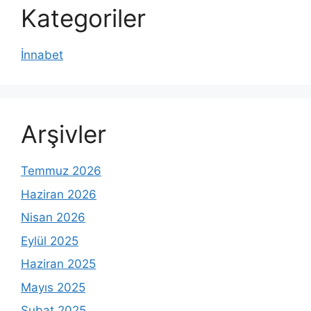
Kategoriler
İnnabet
Arşivler
Temmuz 2026
Haziran 2026
Nisan 2026
Eylül 2025
Haziran 2025
Mayıs 2025
Şubat 2025