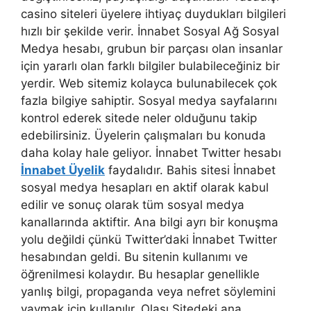
casino siteleri üyelere ihtiyaç duydukları bilgileri
hızlı bir şekilde verir. İnnabet Sosyal Ağ Sosyal
Medya hesabı, grubun bir parçası olan insanlar
için yararlı olan farklı bilgiler bulabileceğiniz bir
yerdir. Web sitemiz kolayca bulunabilecek çok
fazla bilgiye sahiptir. Sosyal medya sayfalarını
kontrol ederek sitede neler olduğunu takip
edebilirsiniz. Üyelerin çalışmaları bu konuda
daha kolay hale geliyor. İnnabet Twitter hesabı
İnnabet Üyelik
faydalıdır. Bahis sitesi İnnabet
sosyal medya hesapları en aktif olarak kabul
edilir ve sonuç olarak tüm sosyal medya
kanallarında aktiftir. Ana bilgi ayrı bir konuşma
yolu değildi çünkü Twitter’daki İnnabet Twitter
hesabından geldi. Bu sitenin kullanımı ve
öğrenilmesi kolaydır. Bu hesaplar genellikle
yanlış bilgi, propaganda veya nefret söylemini
yaymak için kullanılır. Olası Sitedeki ana