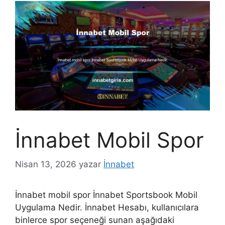
İnnabet Mobil Spor
Nisan 13, 2026
yazar
İnnabet
İnnabet mobil spor İnnabet Sportsbook Mobil
Uygulama Nedir. İnnabet Hesabı, kullanıcılara
binlerce spor seçeneği sunan aşağıdaki