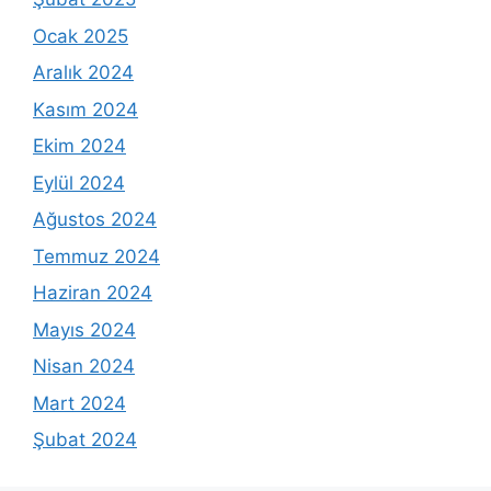
Ocak 2025
Aralık 2024
Kasım 2024
Ekim 2024
Eylül 2024
Ağustos 2024
Temmuz 2024
Haziran 2024
Mayıs 2024
Nisan 2024
Mart 2024
Şubat 2024