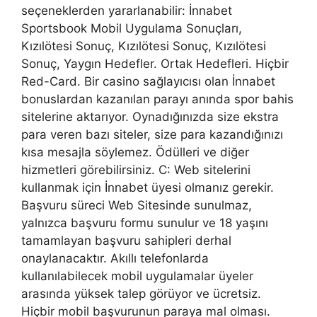
seçeneklerden yararlanabilir: İnnabet
Sportsbook Mobil Uygulama Sonuçları,
Kızılötesi Sonuç, Kızılötesi Sonuç, Kızılötesi
Sonuç, Yaygın Hedefler. Ortak Hedefleri. Hiçbir
Red-Card. Bir casino sağlayıcısı olan İnnabet
bonuslardan kazanılan parayı anında spor bahis
sitelerine aktarıyor. Oynadığınızda size ekstra
para veren bazı siteler, size para kazandığınızı
kısa mesajla söylemez. Ödülleri ve diğer
hizmetleri görebilirsiniz. C: Web sitelerini
kullanmak için İnnabet üyesi olmanız gerekir.
Başvuru süreci Web Sitesinde sunulmaz,
yalnızca başvuru formu sunulur ve 18 yaşını
tamamlayan başvuru sahipleri derhal
onaylanacaktır. Akıllı telefonlarda
kullanılabilecek mobil uygulamalar üyeler
arasında yüksek talep görüyor ve ücretsiz.
Hiçbir mobil başvurunun paraya mal olması.