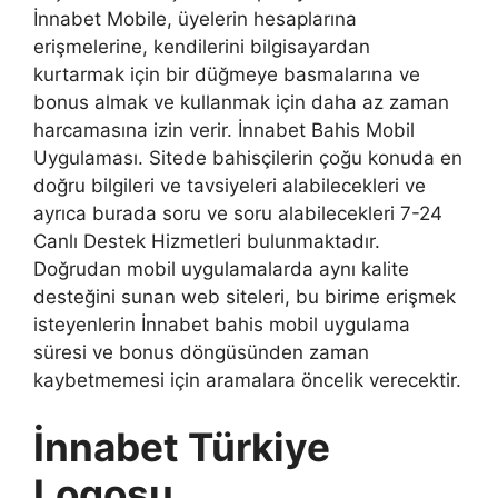
İnnabet Mobile, üyelerin hesaplarına
erişmelerine, kendilerini bilgisayardan
kurtarmak için bir düğmeye basmalarına ve
bonus almak ve kullanmak için daha az zaman
harcamasına izin verir. İnnabet Bahis Mobil
Uygulaması. Sitede bahisçilerin çoğu konuda en
doğru bilgileri ve tavsiyeleri alabilecekleri ve
ayrıca burada soru ve soru alabilecekleri 7-24
Canlı Destek Hizmetleri bulunmaktadır.
Doğrudan mobil uygulamalarda aynı kalite
desteğini sunan web siteleri, bu birime erişmek
isteyenlerin İnnabet bahis mobil uygulama
süresi ve bonus döngüsünden zaman
kaybetmemesi için aramalara öncelik verecektir.
İnnabet Türkiye
Logosu