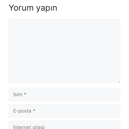
Yorum yapın
Yorum
İsim
E-
posta
İnternet