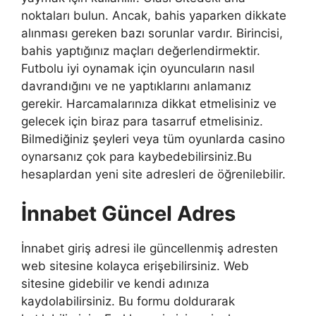
noktaları bulun. Ancak, bahis yaparken dikkate
alınması gereken bazı sorunlar vardır. Birincisi,
bahis yaptığınız maçları değerlendirmektir.
Futbolu iyi oynamak için oyuncuların nasıl
davrandığını ve ne yaptıklarını anlamanız
gerekir. Harcamalarınıza dikkat etmelisiniz ve
gelecek için biraz para tasarruf etmelisiniz.
Bilmediğiniz şeyleri veya tüm oyunlarda casino
oynarsanız çok para kaybedebilirsiniz.Bu
hesaplardan yeni site adresleri de öğrenilebilir.
İnnabet Güncel Adres
İnnabet giriş adresi ile güncellenmiş adresten
web sitesine kolayca erişebilirsiniz. Web
sitesine gidebilir ve kendi adınıza
kaydolabilirsiniz. Bu formu doldurarak