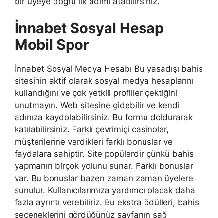
bir üyeye doğru ilk adımı atabilirsiniz.
İnnabet Sosyal Hesap
Mobil Spor
İnnabet Sosyal Medya Hesabı Bu yasadışı bahis
sitesinin aktif olarak sosyal medya hesaplarını
kullandığını ve çok yetkili profiller çektiğini
unutmayın. Web sitesine gidebilir ve kendi
adınıza kaydolabilirsiniz. Bu formu doldurarak
katılabilirsiniz. Farklı çevrimiçi casinolar,
müşterilerine verdikleri farklı bonuslar ve
faydalara sahiptir. Site popülerdir çünkü bahis
yapmanın birçok yolunu sunar. Farklı bonuslar
var. Bu bonuslar bazen zaman zaman üyelere
sunulur. Kullanıcılarımıza yardımcı olacak daha
fazla ayrıntı verebiliriz. Bu ekstra ödülleri, bahis
seçeneklerini gördüğünüz sayfanın sağ