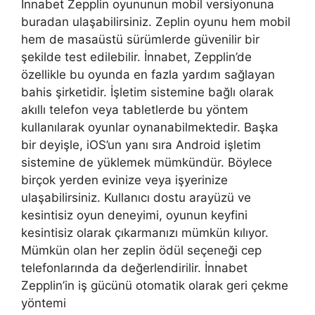
İnnabet Zepplin oyununun mobil versiyonuna
buradan ulaşabilirsiniz. Zeplin oyunu hem mobil
hem de masaüstü sürümlerde güvenilir bir
şekilde test edilebilir. İnnabet, Zepplin’de
özellikle bu oyunda en fazla yardım sağlayan
bahis şirketidir. İşletim sistemine bağlı olarak
akıllı telefon veya tabletlerde bu yöntem
kullanılarak oyunlar oynanabilmektedir. Başka
bir deyişle, iOS’un yanı sıra Android işletim
sistemine de yüklemek mümkündür. Böylece
birçok yerden evinize veya işyerinize
ulaşabilirsiniz. Kullanıcı dostu arayüzü ve
kesintisiz oyun deneyimi, oyunun keyfini
kesintisiz olarak çıkarmanızı mümkün kılıyor.
Mümkün olan her zeplin ödül seçeneği cep
telefonlarında da değerlendirilir. İnnabet
Zepplin’in iş gücünü otomatik olarak geri çekme
yöntemi