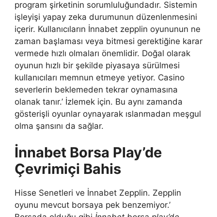
program şirketinin sorumluluğundadır. Sistemin
işleyişi yapay zeka durumunun düzenlenmesini
içerir. Kullanıcıların İnnabet zepplin oyununun ne
zaman başlaması veya bitmesi gerektiğine karar
vermede hızlı olmaları önemlidir. Doğal olarak
oyunun hızlı bir şekilde piyasaya sürülmesi
kullanıcıları memnun etmeye yetiyor. Casino
severlerin beklemeden tekrar oynamasına
olanak tanır.’ İzlemek için. Bu aynı zamanda
gösterişli oyunlar oynayarak ıslanmadan meşgul
olma şansını da sağlar.
İnnabet Borsa Play’de
Çevrimiçi Bahis
Hisse Senetleri ve İnnabet Zepplin. Zepplin
oyunu mevcut borsaya pek benzemiyor.’