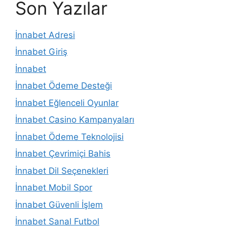
Son Yazılar
İnnabet Adresi
İnnabet Giriş
İnnabet
İnnabet Ödeme Desteği
İnnabet Eğlenceli Oyunlar
İnnabet Casino Kampanyaları
İnnabet Ödeme Teknolojisi
İnnabet Çevrimiçi Bahis
İnnabet Dil Seçenekleri
İnnabet Mobil Spor
İnnabet Güvenli İşlem
İnnabet Sanal Futbol