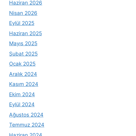
Haziran 2026
Nisan 2026
Eylül 2025
Haziran 2025
Mayıs 2025
Şubat 2025
Ocak 2025
Aralık 2024
Kasım 2024
Ekim 2024
Eylül 2024
Ağustos 2024
Temmuz 2024
Haziran 2024