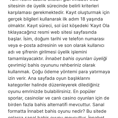
sitesinin de üyelik sürecinde belirli kriterleri
karşılaması gerekmektedir. Kayıt oluşturmak için
gerçek bilgileri kullanarak ilk adım 18 yaşında
olmaktır. Kayıt süreci, sol üst köşedeki ‘Kayıt Ola
tıklayacağınız resmi web sitesi sayfasında
başlar. İsim, doğum tarihi ve telefon numarası
veya e-posta adresinin ve son olarak kullanıcı
adı ve şifrenin girilmesi üyelik işlemini
tamamlayacaktır.
İnnabet bahis oyunları üyeliği
çevrimiçi bahis oyununu rehberiniz olarak
kullanmak. Çoğu ödeme yöntemi para yatırmaya
izin verir. Ana sayfada oyun başlıklarını
kategoriler halinde düzenleyerek dilediğiniz
oyunu emrinizde bulabilirsiniz. En popüler
sporlar, casinolar ve canlı casino oyunları için de
birden fazla bahis alternatifi mevcuttur. Sanal
formatta İnnabet bahis oyunu nedir? Bu sitede
onlarca sanal bahis oyunu mevcuttur. İnnabet,