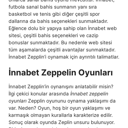
futbola sanal bahis sunmanın yanı sıra
basketbol ve tenis gibi diğer çeşitli spor
dallarına da bahis seçenekleri sunmaktadır.
Eğlence dolu bir yapıya sahip olan İnnabet web
sitesi, çeşitli bahis seçenekleri ve cazip
bonuslar sunmaktadır. Bu nedenle web sitesi
tüm aşamalarda çeşitli avantajlar sunmaktadır.
İnnabet Zepplin’i oynamak için ayrıntılı talimatlar.
İnnabet Zeppelin Oyunları
İnnabet Zepplin’in oynanışını anlatabilir misin?
İlgi çekici konular arasında
İnnabet zeppelin
oyunları
Zepplin oyununu oynama yaklaşımı da
var. Neden? Oyun, hoş bir oyun yaklaşımı ve
karmaşık olmayan kurallarla karakterize edilir.
Sonuç olarak oyunda Zeplin unsuru bulunuyor.