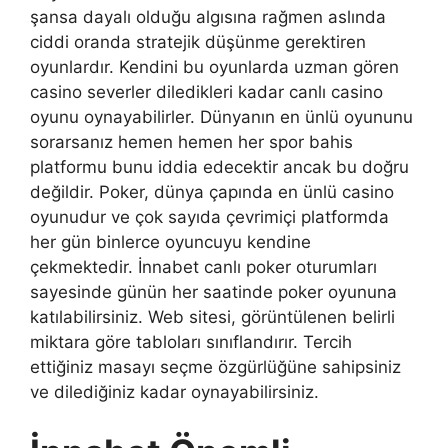
şansa dayalı olduğu algısına rağmen aslında
ciddi oranda stratejik düşünme gerektiren
oyunlardır. Kendini bu oyunlarda uzman gören
casino severler diledikleri kadar canlı casino
oyunu oynayabilirler. Dünyanın en ünlü oyununu
sorarsanız hemen hemen her spor bahis
platformu bunu iddia edecektir ancak bu doğru
değildir. Poker, dünya çapında en ünlü casino
oyunudur ve çok sayıda çevrimiçi platformda
her gün binlerce oyuncuyu kendine
çekmektedir. İnnabet canlı poker oturumları
sayesinde günün her saatinde poker oyununa
katılabilirsiniz. Web sitesi, görüntülenen belirli
miktara göre tabloları sınıflandırır. Tercih
ettiğiniz masayı seçme özgürlüğüne sahipsiniz
ve dilediğiniz kadar oynayabilirsiniz.