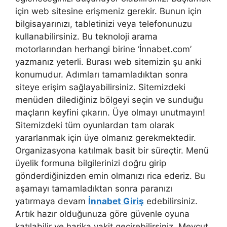
için web sitesine erişmeniz gerekir. Bunun için
bilgisayarınızı, tabletinizi veya telefonunuzu
kullanabilirsiniz. Bu teknoloji arama
motorlarından herhangi birine ‘İnnabet.com’
yazmanız yeterli. Burası web sitemizin şu anki
konumudur. Adımları tamamladıktan sonra
siteye erişim sağlayabilirsiniz. Sitemizdeki
menüden dilediğiniz bölgeyi seçin ve sunduğu
maçların keyfini çıkarın. Üye olmayı unutmayın!
Sitemizdeki tüm oyunlardan tam olarak
yararlanmak için üye olmanız gerekmektedir.
Organizasyona katılmak basit bir süreçtir. Menü
üyelik formuna bilgilerinizi doğru girip
gönderdiğinizden emin olmanızı rica ederiz. Bu
aşamayı tamamladıktan sonra paranızı
yatırmaya devam
İnnabet Giriş
edebilirsiniz.
Artık hazır olduğunuza göre güvenle oyuna
katılabilir ve harika vakit geçirebilirsiniz. Mevcut