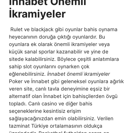
İnnabet Önemli
İkramiyeler
Rulet ve blackjack gibi oyunlar bahis oynama
heyecanının doruğa çıktığı oyunlardır. Bu
oyunlara ek olarak önemli ikramiyeler veya
küçük sanal sporlar kazanabilir ve yine de
sitede kalabilirsiniz. Böylece çeşitli anlatımlara
sahip slot oyunlarını oynarken çok
eğlenebilirsiniz.
İnnabet önemli i̇kramiyeler
Poker ve İnnabet gibi geleneksel oyunlara ağırlık
veren site, canlı tavla deneyimine eşsiz bir
alternatif olan İnnabet için bahisçilerden övgü
topladı. Canlı casino ve diğer bahis
seçeneklerine kesintisiz erişim
sağlayacağınızdan emin olabilirsiniz. Verilen
tazminat Türkiye ortalamasının oldukça