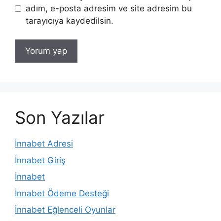
adım, e-posta adresim ve site adresim bu
tarayıcıya kaydedilsin.
Son Yazılar
İnnabet Adresi
İnnabet Giriş
İnnabet
İnnabet Ödeme Desteği
İnnabet Eğlenceli Oyunlar