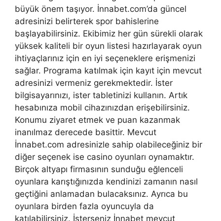
büyük önem taşıyor. İnnabet.com’da güncel
adresinizi belirterek spor bahislerine
başlayabilirsiniz. Ekibimiz her gün sürekli olarak
yüksek kaliteli bir oyun listesi hazırlayarak oyun
ihtiyaçlarınız için en iyi seçeneklere erişmenizi
sağlar. Programa katılmak için kayıt için mevcut
adresinizi vermeniz gerekmektedir. İster
bilgisayarınızı, ister tabletinizi kullanın. Artık
hesabınıza mobil cihazınızdan erişebilirsiniz.
Konumu ziyaret etmek ve puan kazanmak
inanılmaz derecede basittir. Mevcut
İnnabet.com adresinizle sahip olabileceğiniz bir
diğer seçenek ise casino oyunları oynamaktır.
Birçok altyapı firmasının sunduğu eğlenceli
oyunlara karıştığınızda kendinizi zamanın nasıl
geçtiğini anlamadan bulacaksınız. Ayrıca bu
oyunlara birden fazla oyuncuyla da
katılabilirsiniz. İsterseniz İnnabet mevcut