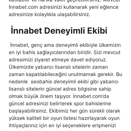
İnnabet.com adresinizi kullanarak yeni eğlence
adresinize kolaylıkla ulaşabilirsiniz.
İnnabet Deneyimli Ekibi
İnnabet, genç ama deneyimli ekibiyle ülkemizin
en iyi bahis sağlayıcılarından biridir. Sizi mevcut
adresimizi ziyaret etmeye davet ediyoruz.
Ülkemizde yabancı lisanslı sitelerin zaman
zaman kapatılabileceğini unutmamak gerekir. Bu
nedenle
seobahis deneyimli ekibi
gibi yabancı
lisanslı sitelerin güncel adres bilgisine sahip
olmak büyük önem taşıyor. İnnabet.com’da
güncel adresinizi belirterek spor bahislerine
başlayabilirsiniz. Ekibimiz her gün sürekli olarak
yüksek kaliteli bir oyun listesi hazırlayarak oyun
ihtiyaçlarınız için en iyi seçeneklere erişmenizi