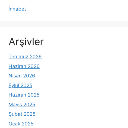
İnnabet
Arşivler
Temmuz 2026
Haziran 2026
Nisan 2026
Eylül 2025
Haziran 2025
Mayıs 2025
Şubat 2025
Ocak 2025