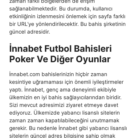
zaman farklı bölgelerden de erişim
sağlanabilmektedir. Bu durumda, kullanıcı
etkinliğinin izlenmesini önlemek için sayfa farklı
bir URL’ye yönlendirilecektir. Bu bahis şirketinin
güncel adresidir.
İnnabet Futbol Bahisleri
Poker Ve Diğer Oyunlar
İnnabet.com bahislerinizin hiçbir zaman
kesintiye uğramaması için önemli iyileştirmeler
yaptı. İnnabet, genç ama deneyimli ekibiyle
ülkemizin en iyi bahis sağlayıcılarından biridir.
Sizi mevcut adresimizi ziyaret etmeye davet
ediyoruz. Ülkemizde yabancı lisanslı sitelerin
zaman zaman kapatılabileceğini unutmamak
gerekir. Bu nedenle İnnabet gibi yabancı lisanslı
sitelerin güncel adres bilgisine sahip olmak