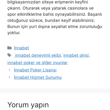
bilgisayarınızdan siteye erişmenin keyfini
çıkarın. Oturarak veya yatarak casinolara ve
spor etkinliklerine bahis oynayabilirsiniz. Başarılı
olduğunuz sürece, bundan keyif alabilirsiniz.
Bunun için yurt dışına seyahat etme zorunluluğu
yoktur.
Kategoriler
İnnabet
Etiketler
i̇nnabet deneyimli ekibi
,
i̇nnabet girisi
,
i̇nnabet poker ve diğer oyunlar
İnnabet Poker Lisansı
İnnabet Hizmet Sunumu
Yorum yapın