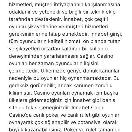
hizmetleri, müşteri ihtiyaçlarının karşılanmasına
odaklanır ve yetenekli ve bilgili bir teknik ekip
tarafından desteklenir. İnnabet, çok çeşitli
oyuncu şikayetlerine ve müşteri hizmetleri
gereksinimlerine hitap etmektedir. İnnabet girişi,
tüm oyuncuların kaliteli hizmeti ön planda tutan
ve şikayetleri ortadan kaldıran bir kullanıcı
deneyiminden yararlanmasını sağlar. Casino
oyunları her zaman oyuncuların ilgisini
çekmektedir. Ülkemizde geriye dönük kanunlar
nedeniyle bu oyunlar hiç oynanmamaktadır. Bu
gereksiz görünebilir, ancak kanunen zorunlu
kılınmıştır. Casino oyunları oynamak için başka
ülkelere gidemediğiniz için İnnabet gibi bahis
siteleri tek seçeneğinizdir. İnnabet Canlı
Casino’da canlı poker ve canlı rulet gibi oyunlar
oynayarak çok eğlenebilir ve potansiyel olarak
büyük kazanabilirsiniz. Poker ve rulet tamamen