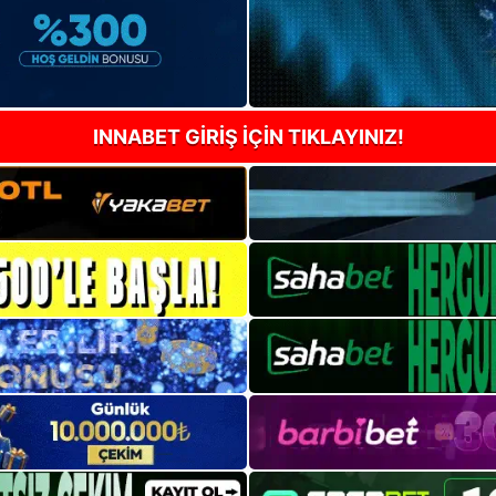
INNABET GİRİŞ İÇİN TIKLAYINIZ!