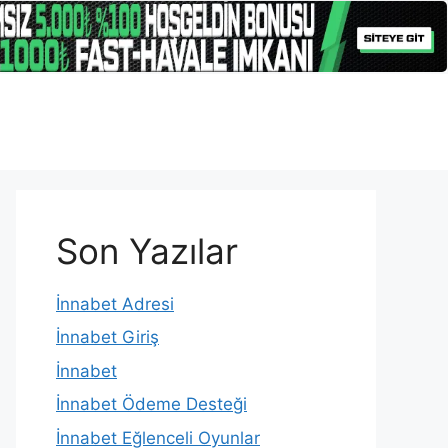
Son Yazılar
İnnabet Adresi
İnnabet Giriş
İnnabet
İnnabet Ödeme Desteği
İnnabet Eğlenceli Oyunlar