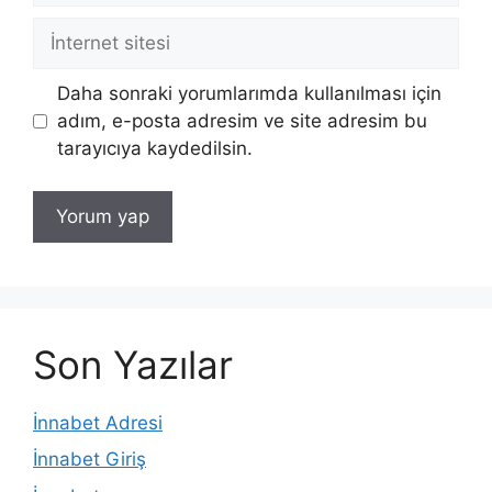
İnternet
sitesi
Daha sonraki yorumlarımda kullanılması için
adım, e-posta adresim ve site adresim bu
tarayıcıya kaydedilsin.
Son Yazılar
İnnabet Adresi
İnnabet Giriş