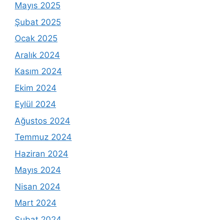
Mayıs 2025
Şubat 2025
Ocak 2025
Aralık 2024
Kasım 2024
Ekim 2024
Eylül 2024
Ağustos 2024
Temmuz 2024
Haziran 2024
Mayıs 2024
Nisan 2024
Mart 2024
Şubat 2024