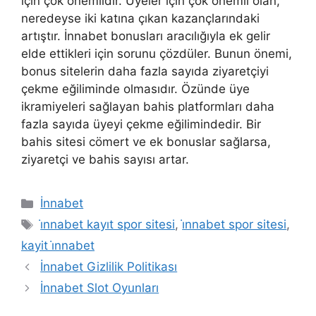
için çok önemlidir. Üyeler için çok önemli olan,
neredeyse iki katına çıkan kazançlarındaki
artıştır. İnnabet bonusları aracılığıyla ek gelir
elde ettikleri için sorunu çözdüler. Bunun önemi,
bonus sitelerin daha fazla sayıda ziyaretçiyi
çekme eğiliminde olmasıdır. Özünde üye
ikramiyeleri sağlayan bahis platformları daha
fazla sayıda üyeyi çekme eğilimindedir. Bir
bahis sitesi cömert ve ek bonuslar sağlarsa,
ziyaretçi ve bahis sayısı artar.
Kategoriler
İnnabet
Etiketler
i̇nnabet kayıt spor sitesi
,
i̇nnabet spor sitesi
,
kayit i̇nnabet
İnnabet Gizlilik Politikası
İnnabet Slot Oyunları