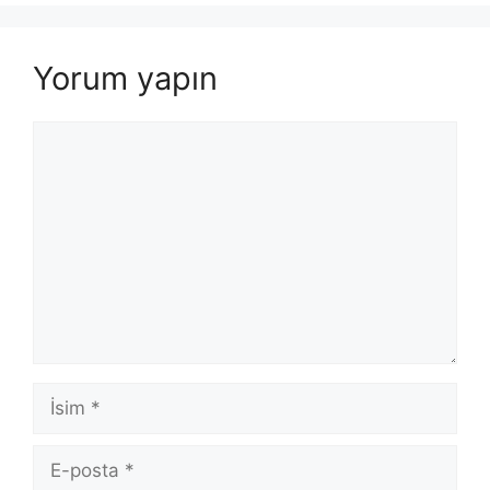
Yorum yapın
Yorum
İsim
E-
posta