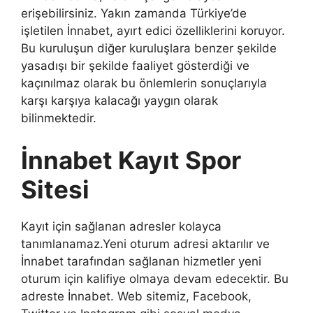
erişebilirsiniz. Yakın zamanda Türkiye’de
işletilen İnnabet, ayırt edici özelliklerini koruyor.
Bu kuruluşun diğer kuruluşlara benzer şekilde
yasadışı bir şekilde faaliyet gösterdiği ve
kaçınılmaz olarak bu önlemlerin sonuçlarıyla
karşı karşıya kalacağı yaygın olarak
bilinmektedir.
İnnabet Kayıt Spor
Sitesi
Kayıt için sağlanan adresler kolayca
tanımlanamaz.Yeni oturum adresi aktarılır ve
İnnabet tarafından sağlanan hizmetler yeni
oturum için kalifiye olmaya devam edecektir. Bu
adreste İnnabet. Web sitemiz, Facebook,