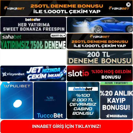
×
INNABET GİRİŞ İÇİN TIKLAYINIZ!