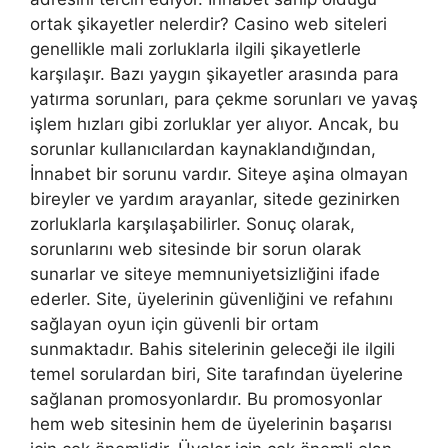
ortak şikayetler nelerdir? Casino web siteleri
genellikle mali zorluklarla ilgili şikayetlerle
karşılaşır. Bazı yaygın şikayetler arasında para
yatırma sorunları, para çekme sorunları ve yavaş
işlem hızları gibi zorluklar yer alıyor. Ancak, bu
sorunlar kullanıcılardan kaynaklandığından,
İnnabet bir sorunu vardır. Siteye aşina olmayan
bireyler ve yardım arayanlar, sitede gezinirken
zorluklarla karşılaşabilirler. Sonuç olarak,
sorunlarını web sitesinde bir sorun olarak
sunarlar ve siteye memnuniyetsizliğini ifade
ederler. Site, üyelerinin güvenliğini ve refahını
sağlayan oyun için güvenli bir ortam
sunmaktadır. Bahis sitelerinin geleceği ile ilgili
temel sorulardan biri, Site tarafından üyelerine
sağlanan promosyonlardır. Bu promosyonlar
hem web sitesinin hem de üyelerinin başarısı