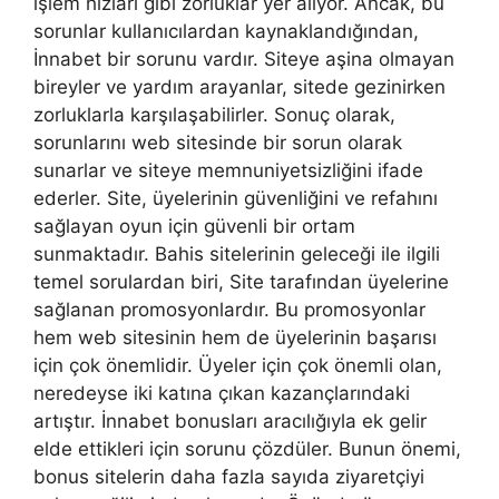
işlem hızları gibi zorluklar yer alıyor. Ancak, bu
sorunlar kullanıcılardan kaynaklandığından,
İnnabet bir sorunu vardır. Siteye aşina olmayan
bireyler ve yardım arayanlar, sitede gezinirken
zorluklarla karşılaşabilirler. Sonuç olarak,
sorunlarını web sitesinde bir sorun olarak
sunarlar ve siteye memnuniyetsizliğini ifade
ederler. Site, üyelerinin güvenliğini ve refahını
sağlayan oyun için güvenli bir ortam
sunmaktadır. Bahis sitelerinin geleceği ile ilgili
temel sorulardan biri, Site tarafından üyelerine
sağlanan promosyonlardır. Bu promosyonlar
hem web sitesinin hem de üyelerinin başarısı
için çok önemlidir. Üyeler için çok önemli olan,
neredeyse iki katına çıkan kazançlarındaki
artıştır. İnnabet bonusları aracılığıyla ek gelir
elde ettikleri için sorunu çözdüler. Bunun önemi,
bonus sitelerin daha fazla sayıda ziyaretçiyi