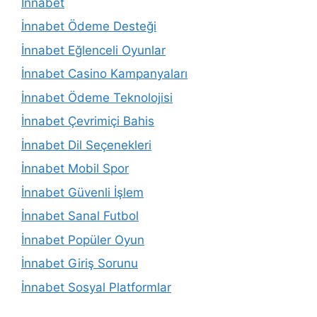
İnnabet
İnnabet Ödeme Desteği
İnnabet Eğlenceli Oyunlar
İnnabet Casino Kampanyaları
İnnabet Ödeme Teknolojisi
İnnabet Çevrimiçi Bahis
İnnabet Dil Seçenekleri
İnnabet Mobil Spor
İnnabet Güvenli İşlem
İnnabet Sanal Futbol
İnnabet Popüler Oyun
İnnabet Giriş Sorunu
İnnabet Sosyal Platformlar