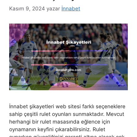
Kasım 9, 2024
yazar
İnnabet
İnnabet şikayetleri web sitesi farklı seçeneklere
sahip çeşitli rulet oyunları sunmaktadır. Mevcut
herhangi bir rulet masasında eğlence için
oynamanın keyfini çıkarabilirsiniz. Rulet
oynarken güvenliğinizi garanti altına alacak çok