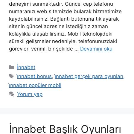
deneyimi sunmaktadır. Güncel cep telefonu
numaranızı web sitemizde bularak hizmetimize
kaydolabilirsiniz. Bağlantı butonuna tıklayarak
sitenin güncel adresine istediğiniz zaman
kolaylıkla ulaşabilirsiniz. Mobil teknolojideki
sürekli gelişmeler nedeniyle, telefonunuzdaki
görevleri verimli bir şekilde …
Devamını oku
Kategoriler
İnnabet
Etiketler
i̇nnabet bonus
,
i̇nnabet gerçek para oyunları
,
i̇nnabet popüler mobil
Yorum yap
İnnabet Başlık Oyunları