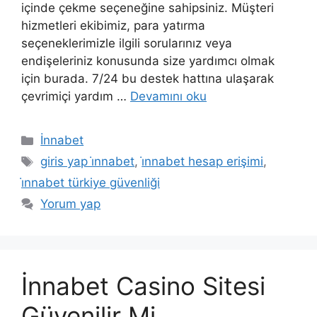
içinde çekme seçeneğine sahipsiniz. Müşteri
hizmetleri ekibimiz, para yatırma
seçeneklerimizle ilgili sorularınız veya
endişeleriniz konusunda size yardımcı olmak
için burada. 7/24 bu destek hattına ulaşarak
çevrimiçi yardım …
Devamını oku
Kategoriler
İnnabet
Etiketler
giris yap i̇nnabet
,
i̇nnabet hesap erişimi
,
i̇nnabet türkiye güvenliği
Yorum yap
İnnabet Casino Sitesi
Güvenilir Mi