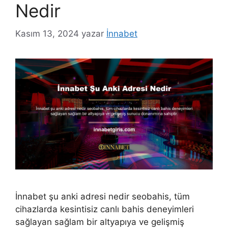
Nedir
Kasım 13, 2024
yazar
İnnabet
İnnabet şu anki adresi nedir seobahis, tüm
cihazlarda kesintisiz canlı bahis deneyimleri
sağlayan sağlam bir altyapıya ve gelişmiş