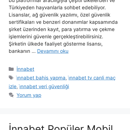
bu platformlar aracılığıyla çeşitli ülkelerden ve
Türkiyeden hayvanlarla sohbet edebiliyor.
Lisanslar, ağ güvenlik yazılımı, özel güvenlik
sertifikaları ve benzeri donanımlar kapsamında
şirket üzerinden kayıt, para yatırma ve çekme
işlemlerini güvenle gerçekleştirebilirsiniz.
Şirketin ülkede faaliyet gösterme lisansı,
bankanın …
Devamını oku
Kategoriler
İnnabet
Etiketler
i̇nnabet bahis yapma
,
i̇nnabet tv canli maç
izle
,
i̇nnabet veri güvenliği
Yorum yap
İnnabet Popüler Mobil