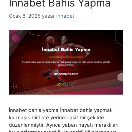
İnnabet Bahis Yapma
Ocak 8, 2025
yazar
İnnabet
İnnabet bahis yapma İnnabet bahis yapmak
karmaşık bir liste yerine basit bir şekilde
düzenlenmiştir. Ayrıca yaban hayatı meraklıları