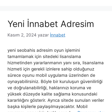
Yeni İnnabet Adresim
Kasım 2, 2024
yazar
İnnabet
yeni seobahis adresim oyun işlemini
tamamlamak için sitedeki lisanslama
hizmetinden yararlanmanın yanı sıra, lisanslama
hizmeti için gerekli izinlere sahip olduğunuz
sürece oyunu mobil uygulama üzerinden de
oynayabilirsiniz. Böyle bir kuruluşun güvenilirliği
ve doğrulanabilirliği, haklarınızı koruma ve
yüksek düzeyde kalite sağlama konusundaki
kararlılığını gösterir. Ayrıca sitede sunulan veriler
başka kişilerle paylaşılmayacaktır. Mobil