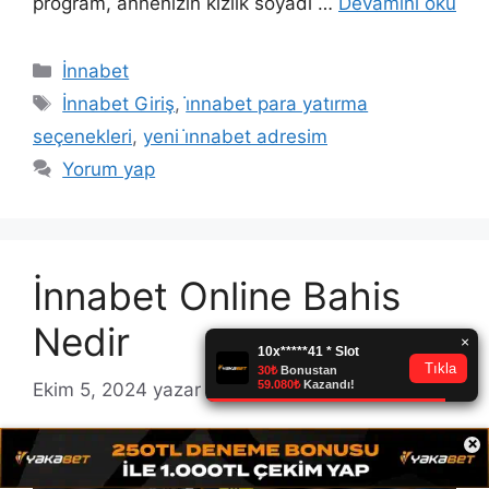
program, annenizin kızlık soyadı …
Devamını oku
Kategoriler
İnnabet
Etiketler
İnnabet Giriş
,
i̇nnabet para yatırma
seçenekleri
,
yeni i̇nnabet adresim
Yorum yap
İnnabet Online Bahis
Nedir
Ekim 5, 2024
yazar
İnnabet
×