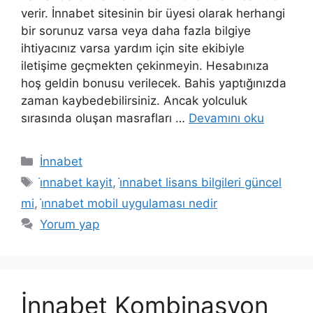
verir. İnnabet sitesinin bir üyesi olarak herhangi
bir sorunuz varsa veya daha fazla bilgiye
ihtiyacınız varsa yardım için site ekibiyle
iletişime geçmekten çekinmeyin. Hesabınıza
hoş geldin bonusu verilecek. Bahis yaptığınızda
zaman kaybedebilirsiniz. Ancak yolculuk
sırasında oluşan masrafları …
Devamını oku
Kategoriler
İnnabet
Etiketler
i̇nnabet kayit
,
i̇nnabet lisans bilgileri güncel
mi
,
i̇nnabet mobil uygulaması nedir
Yorum yap
İnnabet Kombinasyon