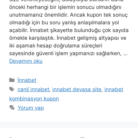
önceki herhangi bir işlemin sonucu olmadığını
unutmamanız önemlidir. Ancak kupon tek sonuç
olmadığı için bu soru yanlış anlaşılmalara yol
açabilir. İnnabet şikayette bulunduğu çok sayıda
örnekle karşılaştık. İnnabet gelişmiş altyapısı ve
iki aşamalı hesap doğrulama süreçleri
sayesinde güvenli işlem yapmanızı sağlarken, …
Devamını oku
Kategoriler
İnnabet
Etiketler
canli i̇nnabet
,
i̇nnabet devasa site
,
i̇nnabet
kombinasyon kupon
Yorum yap