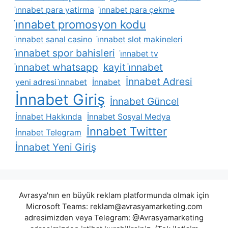
i̇nnabet para yatirma
i̇nnabet para çekme
i̇nnabet promosyon kodu
i̇nnabet sanal casino
i̇nnabet slot makineleri
i̇nnabet spor bahisleri
i̇nnabet tv
i̇nnabet whatsapp
kayit i̇nnabet
İnnabet Adresi
yeni adresi i̇nnabet
İnnabet
İnnabet Giriş
İnnabet Güncel
İnnabet Hakkında
İnnabet Sosyal Medya
İnnabet Twitter
İnnabet Telegram
İnnabet Yeni Giriş
Avrasya'nın en büyük reklam platformunda olmak için
Microsoft Teams:
reklam@avrasyamarketing.com
adresimizden veya Telegram: @Avrasyamarketing