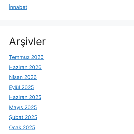
İnnabet
Arşivler
Temmuz 2026
Haziran 2026
Nisan 2026
Eylül 2025
Haziran 2025
Mayıs 2025
Şubat 2025
Ocak 2025