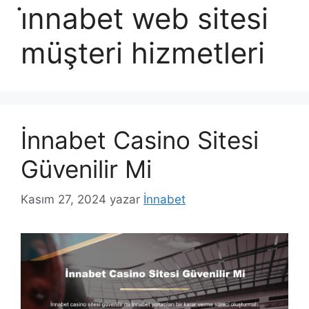
i̇nnabet web sitesi
müşteri hizmetleri
İnnabet Casino Sitesi
Güvenilir Mi
Kasım 27, 2024
yazar
İnnabet