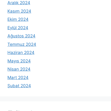
Aralık 2024
Kasım 2024
Ekim 2024
Eylül 2024
Ağustos 2024
Temmuz 2024
Haziran 2024
Mayıs 2024
Nisan 2024
Mart 2024
Şubat 2024