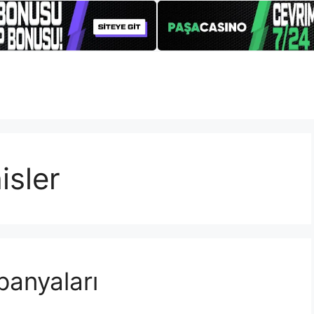
isler
anyaları