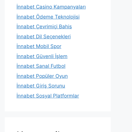
İnnabet Casino Kampanyaları
İnnabet Ödeme Teknolojisi
İnnabet Çevrimiçi Bahis
İnnabet Dil Seçenekleri
İnnabet Mobil Spor
İnnabet Güvenli İşlem
İnnabet Sanal Futbol
İnnabet Popüler Oyun
İnnabet Giriş Sorunu
İnnabet Sosyal Platformlar