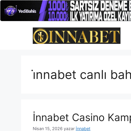
İçeriğe
atla
i̇nnabet canlı bah
İnnabet Casino Kamp
Nisan 15, 2026
yazar
İnnabet