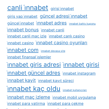
canli i̇nnabet
girisi i̇nnabet
güncel adresi i̇nnabet
giris yap i̇nnabet
i̇nnabet adres
güncel i̇nnabet
i̇nnabet bahis kuponu
i̇nnabet bonus
i̇nnabet canli
i̇nnabet canli maç izle
i̇nnabet canlı casino
i̇nnabet casino oyunları
i̇nnabet casino
i̇nnabet com
i̇nnabet devasa site
i̇nnabet finansal i̇şlemler
i̇nnabet giris adresi
i̇nnabet girisi
i̇nnabet güncel adres
i̇nnabet instagram
i̇nnabet kayit
i̇nnabet kayıt süreci
i̇nnabet kaç oldu
i̇nnabet kullanıcıları
i̇nnabet maç izleme
i̇nnabet mobil uygulama
i̇nnabet para yatirma
i̇nnabet para çekme