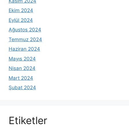
Kasım 2024
Ekim 2024
Eylül 2024
Ağustos 2024
Temmuz 2024
Haziran 2024
Mayıs 2024
Nisan 2024
Mart 2024
Şubat 2024
Etiketler