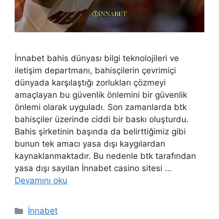
İnnabet bahis dünyası bilgi teknolojileri ve
iletişim departmanı, bahisçilerin çevrimiçi
dünyada karşılaştığı zorlukları çözmeyi
amaçlayan bu güvenlik önlemini bir güvenlik
önlemi olarak uyguladı. Son zamanlarda btk
bahisçiler üzerinde ciddi bir baskı oluşturdu.
Bahis şirketinin başında da belirttiğimiz gibi
bunun tek amacı yasa dışı kaygılardan
kaynaklanmaktadır. Bu nedenle btk tarafından
yasa dışı sayılan İnnabet casino sitesi …
Devamını oku
Kategoriler
İnnabet