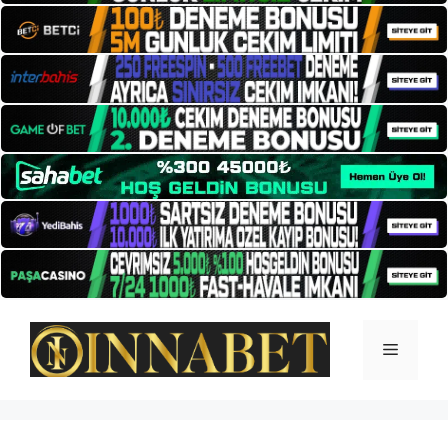
İçeriğe
atla
Menü