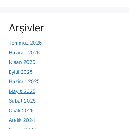
Arşivler
Temmuz 2026
Haziran 2026
Nisan 2026
Eylül 2025
Haziran 2025
Mayıs 2025
Şubat 2025
Ocak 2025
Aralık 2024