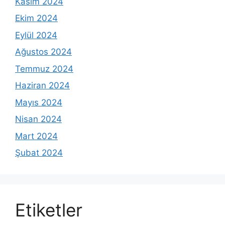
Kasım 2024
Ekim 2024
Eylül 2024
Ağustos 2024
Temmuz 2024
Haziran 2024
Mayıs 2024
Nisan 2024
Mart 2024
Şubat 2024
Etiketler