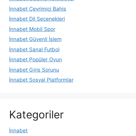
İnnabet Çevrimiçi Bahis
İnnabet Dil Seçenekleri
İnnabet Mobil Spor
İnnabet Güvenli İşlem
İnnabet Sanal Futbol
İnnabet Popüler Oyun
İnnabet Giriş Sorunu
İnnabet Sosyal Platformlar
Kategoriler
İnnabet