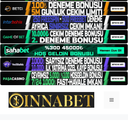
İçeriğe
atla
Menü