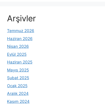
Arşivler
Temmuz 2026
Haziran 2026
Nisan 2026
Eylül 2025
Haziran 2025
Mayıs 2025
Şubat 2025
Ocak 2025
Aralık 2024
Kasım 2024