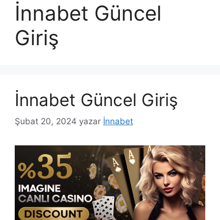
İnnabet Güncel
Giriş
İnnabet Güncel Giriş
Şubat 20, 2024
yazar
İnnabet