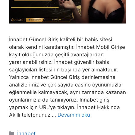
İnnabet Güncel Giriş kaliteli bir bahis sitesi
olarak kendini kanıtlamıştır. İnnabet Mobil Girişe
kayıt olduğunuzda çeşitli avantajlardan
yararlanabilirsiniz. İnnabet güvenilir bahis
sağlayıcıları listesinin başında yer almaktadır.
Yalnızca İnnabet Güncel Giriş derinlemesine
analizlerimiz ve çok sayıda casino oyunumuzla
eğlenmekle kalmayacak, aynı zamanda kazanan
oyunlarımızla da tanınıyoruz. İnnabet giriş
yapmak için URL’ye tıklayın. İnnabet Hakkında
Akıllı telefonunuz …
Devamını oku
Kategoriler
İnnabet