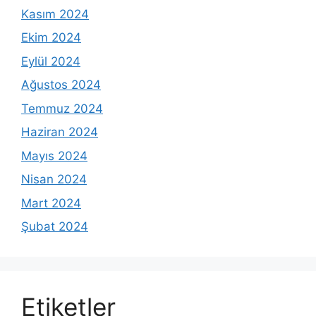
Kasım 2024
Ekim 2024
Eylül 2024
Ağustos 2024
Temmuz 2024
Haziran 2024
Mayıs 2024
Nisan 2024
Mart 2024
Şubat 2024
Etiketler