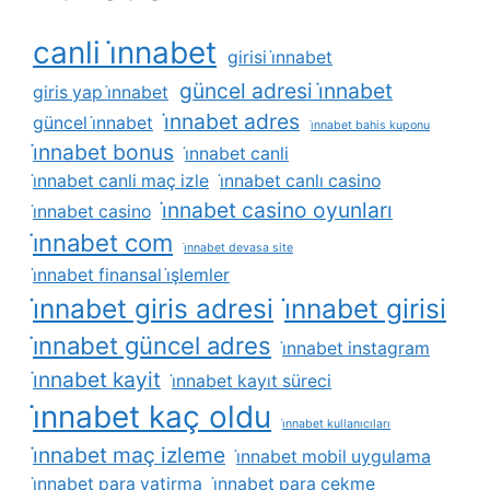
canli i̇nnabet
girisi i̇nnabet
güncel adresi i̇nnabet
giris yap i̇nnabet
i̇nnabet adres
güncel i̇nnabet
i̇nnabet bahis kuponu
i̇nnabet bonus
i̇nnabet canli
i̇nnabet canli maç izle
i̇nnabet canlı casino
i̇nnabet casino oyunları
i̇nnabet casino
i̇nnabet com
i̇nnabet devasa site
i̇nnabet finansal i̇şlemler
i̇nnabet giris adresi
i̇nnabet girisi
i̇nnabet güncel adres
i̇nnabet instagram
i̇nnabet kayit
i̇nnabet kayıt süreci
i̇nnabet kaç oldu
i̇nnabet kullanıcıları
i̇nnabet maç izleme
i̇nnabet mobil uygulama
i̇nnabet para yatirma
i̇nnabet para çekme