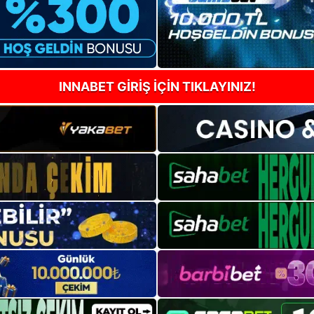
INNABET GİRİŞ İÇİN TIKLAYINIZ!