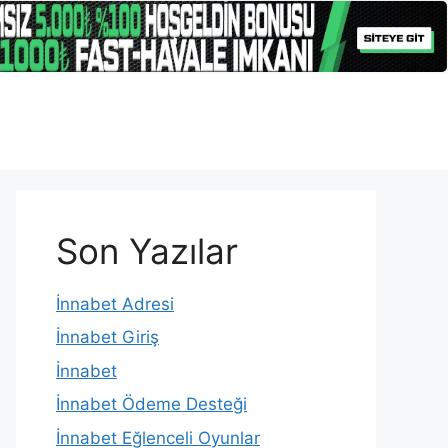
Son Yazılar
İnnabet Adresi
İnnabet Giriş
İnnabet
İnnabet Ödeme Desteği
İnnabet Eğlenceli Oyunlar