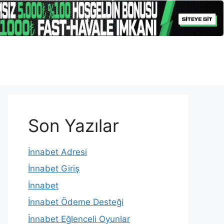
Son Yazılar
İnnabet Adresi
İnnabet Giriş
İnnabet
İnnabet Ödeme Desteği
İnnabet Eğlenceli Oyunlar