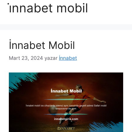
i̇nnabet mobil
İnnabet Mobil
Mart 23, 2024
yazar
İnnabet