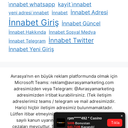
i̇nnabet whatsapp
kayit i̇nnabet
İnnabet Adresi
yeni adresi i̇nnabet
İnnabet
İnnabet Giriş
İnnabet Güncel
İnnabet Hakkında
İnnabet Sosyal Medya
İnnabet Twitter
İnnabet Telegram
İnnabet Yeni Giriş
Avrasya'nın en büyük reklam platformunda olmak için
Microsoft Teams:
reklam@avrasyamarketing.com
adresimizden veya Telegram: @Avrasyamarketing
adresimizden irtibat kurabilirsiniz. (Tek iletişim
adreslerimiz teams / telegram ve mail adresimizdir.
Harici hiçbir iletişim adresimiz bulunmamaktadır.
Lütfen itibar etmeyiniz.) Türkiye yasalarına göre 7258
sayılı kanun uyarınca yasa dışı bahis oynamanın
cezaları mevcuttur. Şu an bulunduğunuz site hiç bir