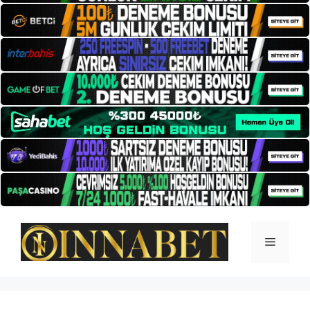
İçeriğe
atla
Menü