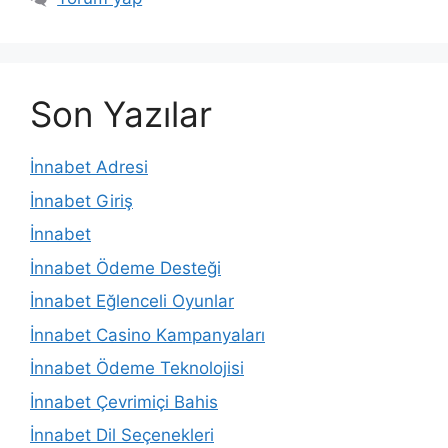
Son Yazılar
İnnabet Adresi
İnnabet Giriş
İnnabet
İnnabet Ödeme Desteği
İnnabet Eğlenceli Oyunlar
İnnabet Casino Kampanyaları
İnnabet Ödeme Teknolojisi
İnnabet Çevrimiçi Bahis
İnnabet Dil Seçenekleri