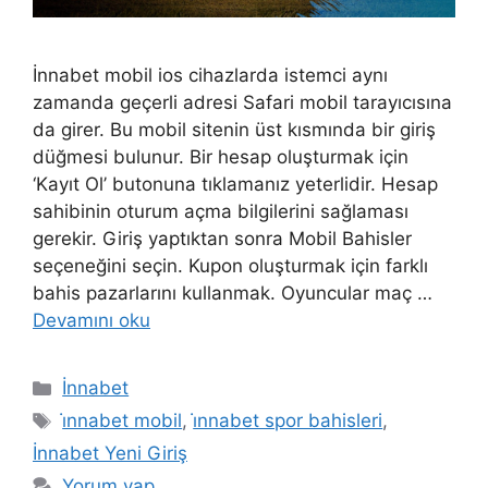
İnnabet mobil ios cihazlarda istemci aynı
zamanda geçerli adresi Safari mobil tarayıcısına
da girer. Bu mobil sitenin üst kısmında bir giriş
düğmesi bulunur. Bir hesap oluşturmak için
‘Kayıt Ol’ butonuna tıklamanız yeterlidir. Hesap
sahibinin oturum açma bilgilerini sağlaması
gerekir. Giriş yaptıktan sonra Mobil Bahisler
seçeneğini seçin. Kupon oluşturmak için farklı
bahis pazarlarını kullanmak. Oyuncular maç …
Devamını oku
Kategoriler
İnnabet
Etiketler
i̇nnabet mobil
,
i̇nnabet spor bahisleri
,
İnnabet Yeni Giriş
Yorum yap