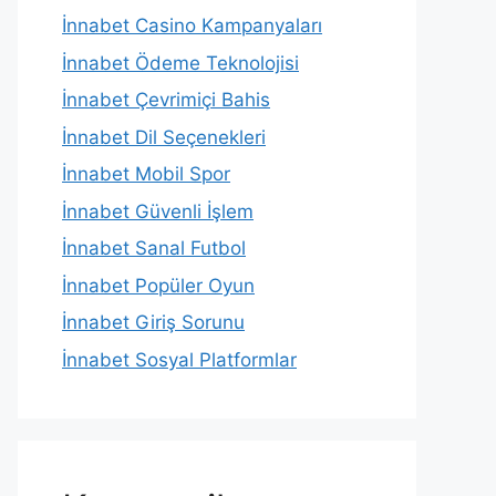
İnnabet Casino Kampanyaları
İnnabet Ödeme Teknolojisi
İnnabet Çevrimiçi Bahis
İnnabet Dil Seçenekleri
İnnabet Mobil Spor
İnnabet Güvenli İşlem
İnnabet Sanal Futbol
İnnabet Popüler Oyun
İnnabet Giriş Sorunu
İnnabet Sosyal Platformlar