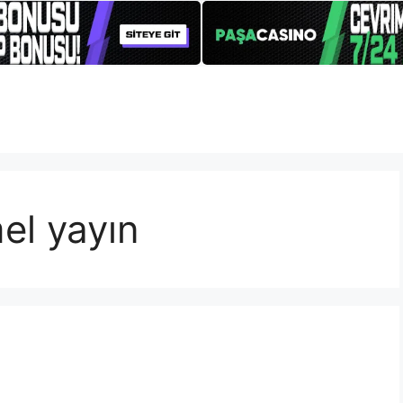
el yayın