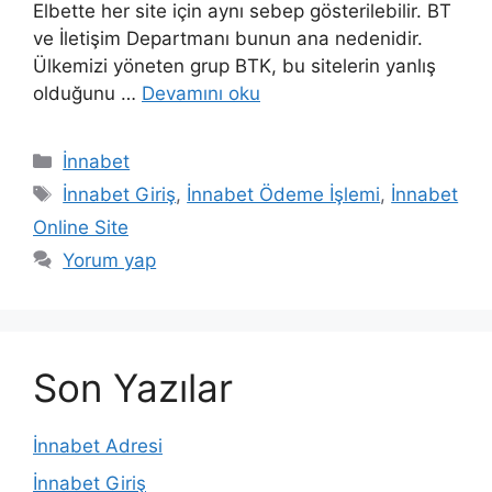
Elbette her site için aynı sebep gösterilebilir. BT
ve İletişim Departmanı bunun ana nedenidir.
Ülkemizi yöneten grup BTK, bu sitelerin yanlış
olduğunu …
Devamını oku
Kategoriler
İnnabet
Etiketler
İnnabet Giriş
,
İnnabet Ödeme İşlemi
,
İnnabet
Online Site
Yorum yap
Son Yazılar
İnnabet Adresi
İnnabet Giriş