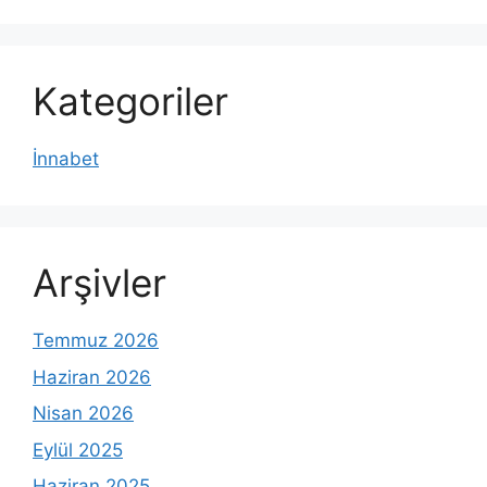
Kategoriler
İnnabet
Arşivler
Temmuz 2026
Haziran 2026
Nisan 2026
Eylül 2025
Haziran 2025