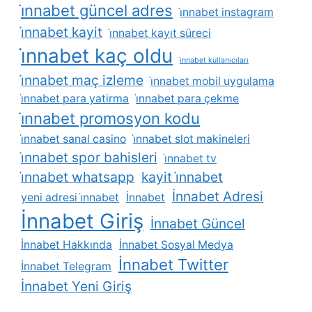
i̇nnabet güncel adres
i̇nnabet instagram
i̇nnabet kayit
i̇nnabet kayıt süreci
i̇nnabet kaç oldu
i̇nnabet kullanıcıları
i̇nnabet maç izleme
i̇nnabet mobil uygulama
i̇nnabet para yatirma
i̇nnabet para çekme
i̇nnabet promosyon kodu
i̇nnabet sanal casino
i̇nnabet slot makineleri
i̇nnabet spor bahisleri
i̇nnabet tv
i̇nnabet whatsapp
kayit i̇nnabet
İnnabet Adresi
yeni adresi i̇nnabet
İnnabet
İnnabet Giriş
İnnabet Güncel
İnnabet Hakkında
İnnabet Sosyal Medya
İnnabet Twitter
İnnabet Telegram
İnnabet Yeni Giriş