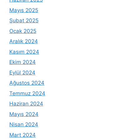
Mayıs 2025
Şubat 2025
Ocak 2025
Aralık 2024
Kasım 2024
Ekim 2024
Eylül 2024
Ağustos 2024
Temmuz 2024
Haziran 2024
Mayıs 2024
Nisan 2024
Mart 2024