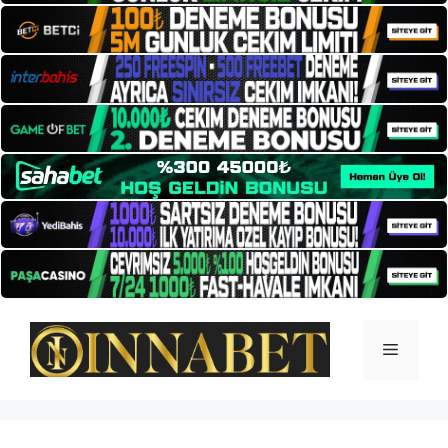
İçeriğe
atla
Menü