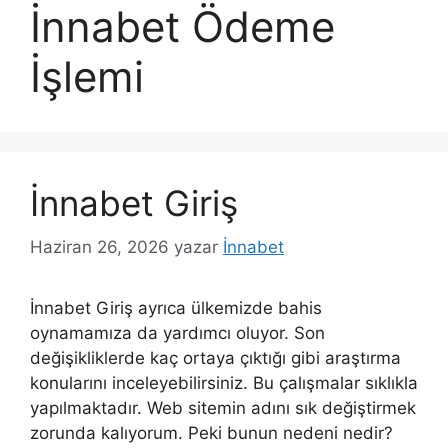
İnnabet Ödeme
İşlemi
İnnabet Giriş
Haziran 26, 2026
yazar
İnnabet
İnnabet Giriş ayrıca ülkemizde bahis
oynamamıza da yardımcı oluyor. Son
değişikliklerde kaç ortaya çıktığı gibi araştırma
konularını inceleyebilirsiniz. Bu çalışmalar sıklıkla
yapılmaktadır. Web sitemin adını sık değiştirmek
zorunda kalıyorum. Peki bunun nedeni nedir?