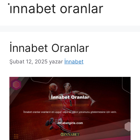
i̇nnabet oranlar
İnnabet Oranlar
Şubat 12, 2025
yazar
İnnabet