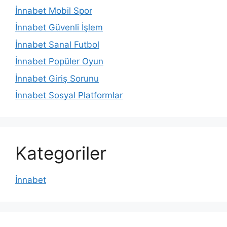
İnnabet Mobil Spor
İnnabet Güvenli İşlem
İnnabet Sanal Futbol
İnnabet Popüler Oyun
İnnabet Giriş Sorunu
İnnabet Sosyal Platformlar
Kategoriler
İnnabet