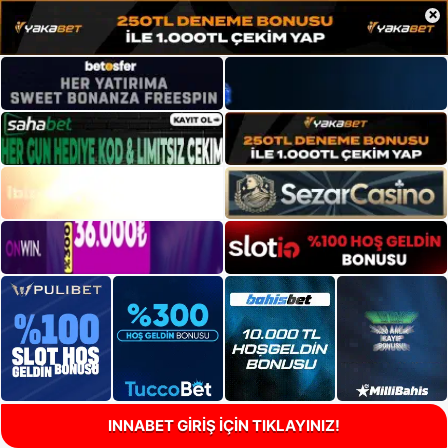
×
INNABET GİRİŞ İÇİN TIKLAYINIZ!