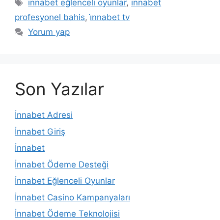
Etiketler
i̇nnabet eğlenceli oyunlar
,
i̇nnabet
profesyonel bahis
,
i̇nnabet tv
Yorum yap
Son Yazılar
İnnabet Adresi
İnnabet Giriş
İnnabet
İnnabet Ödeme Desteği
İnnabet Eğlenceli Oyunlar
İnnabet Casino Kampanyaları
İnnabet Ödeme Teknolojisi