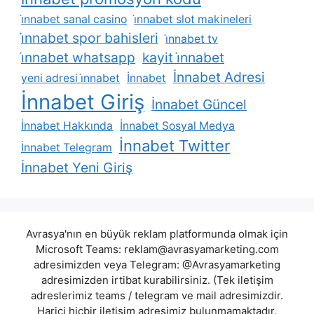
i̇nnabet sanal casino
i̇nnabet slot makineleri
i̇nnabet spor bahisleri
i̇nnabet tv
i̇nnabet whatsapp
kayit i̇nnabet
İnnabet Adresi
yeni adresi i̇nnabet
İnnabet
İnnabet Giriş
İnnabet Güncel
İnnabet Hakkında
İnnabet Sosyal Medya
İnnabet Twitter
İnnabet Telegram
İnnabet Yeni Giriş
Avrasya'nın en büyük reklam platformunda olmak için
Microsoft Teams:
reklam@avrasyamarketing.com
adresimizden veya Telegram: @Avrasyamarketing
adresimizden irtibat kurabilirsiniz. (Tek iletişim
adreslerimiz teams / telegram ve mail adresimizdir.
Harici hiçbir iletişim adresimiz bulunmamaktadır.