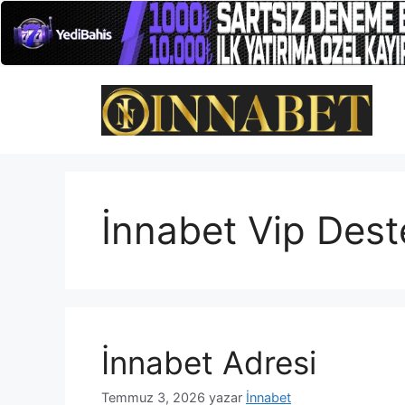
İçeriğe
atla
İnnabet Vip Dest
İnnabet Adresi
Temmuz 3, 2026
yazar
İnnabet