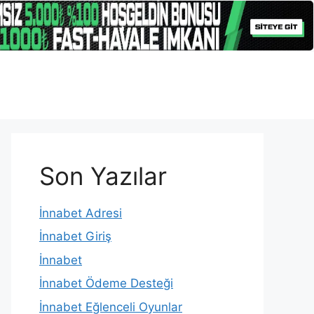
Son Yazılar
İnnabet Adresi
İnnabet Giriş
İnnabet
İnnabet Ödeme Desteği
İnnabet Eğlenceli Oyunlar